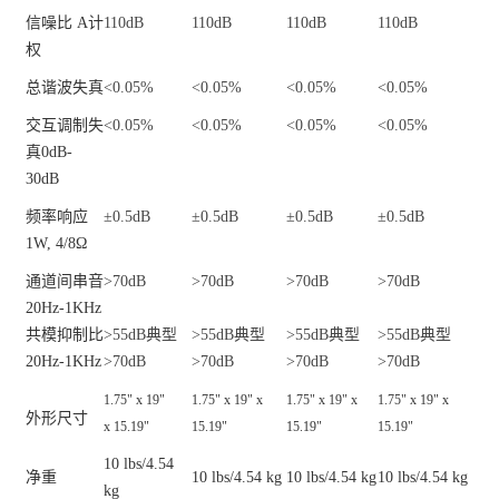
信噪比
A计
110dB
110dB
110dB
110dB
权
总谐波失真
<0.05%
<0.05%
<0.05%
<0.05%
交互调制失
<0.05%
<0.05%
<0.05%
<0.05%
真
0dB-
30dB
频率响应
±0.5dB
±0.5dB
±0.5dB
±0.5dB
1W, 4/8Ω
通道间串音
>70dB
>70dB
>70dB
>70dB
20Hz-1KHz
共模抑制比
>55dB
典型
>55dB
典型
>55dB
典型
>55dB
典型
20Hz-1KHz
>70dB
>70dB
>70dB
>70dB
1.75" x 19"
1.75" x 19" x
1.75" x 19" x
1.75" x 19" x
外形尺寸
x 15.19"
15.19"
15.19"
15.19"
10 lbs/4.54
净重
10 lbs/4.54 kg
10 lbs/4.54 kg
10 lbs/4.54 kg
kg