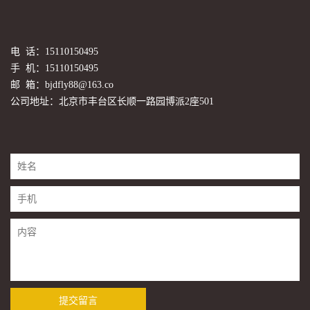
电 话：15110150495
手 机：15110150495
邮 箱：bjdfly88@163.co
公司地址：北京市丰台区长顺一路园博派2座501
提交留言