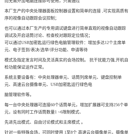
而无需外加电脑连接即可使用，只需通过
本厂生产的中央处理器面板控制器设置和简单的连接 ,可实现高质有
序的视像自动跟踪会议控制；
也可以通过本厂生产的专用调试键盘进行简单直观的视像自动跟踪
调试及开启话筒讨论、检查校对跟踪定位情况；
可以通过USB加密匙运行绿色电脑管理软件：增加多达12个主席单
元、电子签到/表决/选举/评分功能、申请等待
模式及指定发言时间及灵活真实的会场控制。 抗干扰能力强,开机自
检功能保证运作正常。
系统主要设备有：中央处理器单元、话筒列席单元、键盘控制单
元、高速云台摄像单元、USB加密匙运行绿色电
脑管理软件等。
每一台中央处理器可连接60个话筒单元，增加扩展器可支持256个单
元，设有同时工作话筒数量1 ~6限制模式、
先进先出模式、自由讨论模式和主席模式 。
针对一些特殊会场，可同时使用 1至8个 高速云台摄像单元，摄像单